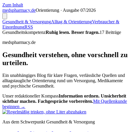
Zum Inhalt
meds
pharmacy
.de
Orientierung · Ausgabe 07/2026
Gesundheit & Versorgung
Alltag & Orientierung
Verbraucher &
Einordnung
RSS
Gesundheitskompetenz
Ruhig lesen. Besser fragen.
17 Beiträge
medspharmacy.de
Gesundheit verstehen, ohne vorschnell zu
urteilen.
Ein unabhängiges Blog für klare Fragen, verlässliche Quellen und
alltagstaugliche Orientierung rund um Versorgung, Medikamente
und psychische Gesundheit.
Unser redaktioneller Kompass
Information ordnen. Unsicherheit
sichtbar machen. Fachgespräche vorbereiten.
Mit Quellenkunde
beginnen →
Aus dem Schwerpunkt Gesundheit & Versorgung