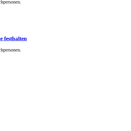
chpersonen.
 festhalten
chpersonen.