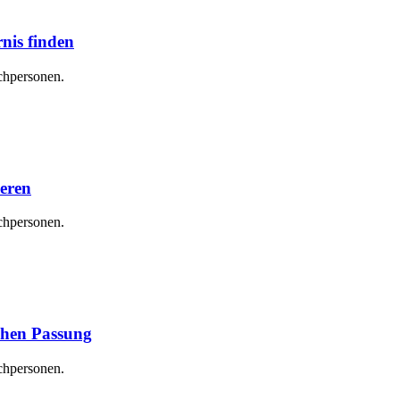
nis finden
chpersonen.
ieren
chpersonen.
chen Passung
chpersonen.