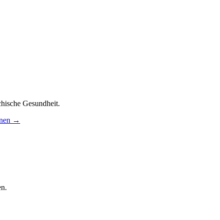
chische Gesundheit.
nnen →
en.