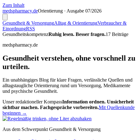
Zum Inhalt
meds
pharmacy
.de
Orientierung · Ausgabe 07/2026
Gesundheit & Versorgung
Alltag & Orientierung
Verbraucher &
Einordnung
RSS
Gesundheitskompetenz
Ruhig lesen. Besser fragen.
17 Beiträge
medspharmacy.de
Gesundheit verstehen, ohne vorschnell zu
urteilen.
Ein unabhängiges Blog für klare Fragen, verlässliche Quellen und
alltagstaugliche Orientierung rund um Versorgung, Medikamente
und psychische Gesundheit.
Unser redaktioneller Kompass
Information ordnen. Unsicherheit
sichtbar machen. Fachgespräche vorbereiten.
Mit Quellenkunde
beginnen →
Aus dem Schwerpunkt Gesundheit & Versorgung