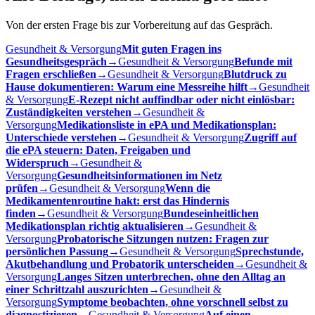
Von der ersten Frage bis zur Vorbereitung auf das Gespräch.
Gesundheit & Versorgung
Mit guten Fragen ins
Gesundheitsgespräch
→
Gesundheit & Versorgung
Befunde mit
Fragen erschließen
→
Gesundheit & Versorgung
Blutdruck zu
Hause dokumentieren: Warum eine Messreihe hilft
→
Gesundheit
& Versorgung
E-Rezept nicht auffindbar oder nicht einlösbar:
Zuständigkeiten verstehen
→
Gesundheit &
Versorgung
Medikationsliste in ePA und Medikationsplan:
Unterschiede verstehen
→
Gesundheit & Versorgung
Zugriff auf
die ePA steuern: Daten, Freigaben und
Widerspruch
→
Gesundheit &
Versorgung
Gesundheitsinformationen im Netz
prüfen
→
Gesundheit & Versorgung
Wenn die
Medikamentenroutine hakt: erst das Hindernis
finden
→
Gesundheit & Versorgung
Bundeseinheitlichen
Medikationsplan richtig aktualisieren
→
Gesundheit &
Versorgung
Probatorische Sitzungen nutzen: Fragen zur
persönlichen Passung
→
Gesundheit & Versorgung
Sprechstunde,
Akutbehandlung und Probatorik unterscheiden
→
Gesundheit &
Versorgung
Langes Sitzen unterbrechen, ohne den Alltag an
einer Schrittzahl auszurichten
→
Gesundheit &
Versorgung
Symptome beobachten, ohne vorschnell selbst zu
diagnostizieren
→
Gesundheit & Versorgung
Auf einen